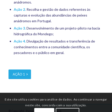
anádromos.
Ação
2.
Recolha e gestão de dados referentes às
capturas e evolução das abundâncias de peixes
anádromos em Portugal.
Ação
3.
Desenvolvimento de um projeto-piloto na bacia
hidrográfica do Mondego;
Ação
4.
Divulgação de resultados e transferência de
conhecimentos entre a comunidade científica, os
pescadores e o público em geral.
AÇÃO 1
Este site utiliza cookies para análise de dados. Ao continuar a navegar
neste site, concorda com a sua utilização.
© Copyright - Portal da Pesca: Anádromos